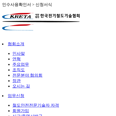
인수사용확인서 > 신청서식
협회소개
인사말
연혁
주요업무
조직도
전문분야 협의회
정관
오시는 길
업무신청
철도안전전문기술자 자격
회원가입