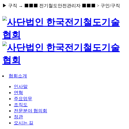
▶ 구직 → ⬛⬛⬛ 전기철도안전관리자 ⬛⬛⬛ > 구인/구직
협회소개
인사말
연혁
주요업무
조직도
전문분야 협의회
정관
오시는 길