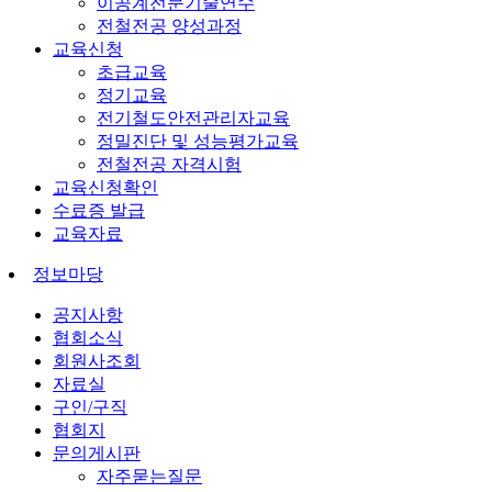
이공계전문기술연수
전철전공 양성과정
교육신청
초급교육
정기교육
전기철도안전관리자교육
정밀진단 및 성능평가교육
전철전공 자격시험
교육신청확인
수료증 발급
교육자료
정보마당
공지사항
협회소식
회원사조회
자료실
구인/구직
협회지
문의게시판
자주묻는질문