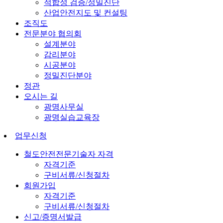
적합성 검증/정밀진단
산업안전지도 및 컨설팅
조직도
전문분야 협의회
설계분야
감리분야
시공분야
정밀진단분야
정관
오시는 길
광명사무실
광명실습교육장
업무신청
철도안전전문기술자 자격
자격기준
구비서류/신청절차
회원가입
자격기준
구비서류/신청절차
신고/증명서발급