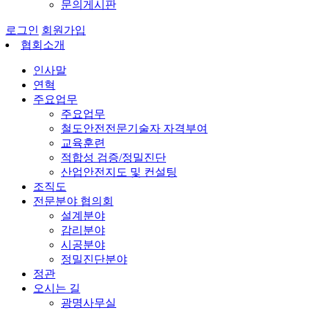
문의게시판
로그인
회원가입
협회소개
인사말
연혁
주요업무
주요업무
철도안전전문기술자 자격부여
교육훈련
적합성 검증/정밀진단
산업안전지도 및 컨설팅
조직도
전문분야 협의회
설계분야
감리분야
시공분야
정밀진단분야
정관
오시는 길
광명사무실