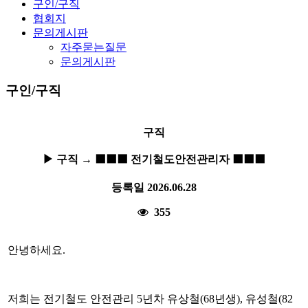
구인/구직
협회지
문의게시판
자주묻는질문
문의게시판
구인/구직
구직
▶ 구직 → ⬛⬛⬛ 전기철도안전관리자 ⬛⬛⬛
등록일
2026.06.28
355
안녕하세요.
저희는 전기철도 안전관리 5년차 유상철(68년생), 유성철(82