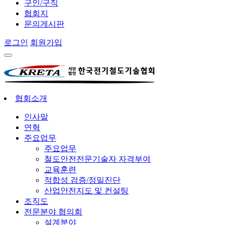
구인/구직
협회지
문의게시판
로그인
회원가입
협회소개
인사말
연혁
주요업무
주요업무
철도안전전문기술자 자격부여
교육훈련
적합성 검증/정밀진단
산업안전지도 및 컨설팅
조직도
전문분야 협의회
설계분야