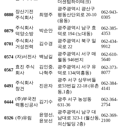
더센텀하이테크)
광주광역시 광산구
장산기전
062-943-
0880
최명주
평동산단외로 20-10
0305
주식회사
(용동)
주식회사
광주광역시 남구 효
062-385-
박순안
0879
4353
덕양소방
덕로 194 (노대동)
주식회사
광주광역시 북구 일
062-434-
김수경
0701
9912
거성전력
곡로 22
광주광역시 서구 매
062-610-
(자)서전사
백남길
0574
5640
월동 946번지
효진 주식
김인중,
광주광역시 서구 유
062-373-
0567
8077
회사
나혁주
덕로 134(덕흥동)
광주 서구 상무버들
주식회사
062-384-
0491
진은자
로53번길 22-18 (유촌
4141
창건
동,1층)
(주)부국전
광주 서구 농성동
062-364-
김기수
0444
2754
력통신공사
631-36
광주광역시 남구 대
윤영선,
062-369-
0326
(주)유림
남대로 323-1 (월산동,
2100
윤보선
의산빌딩 2층)