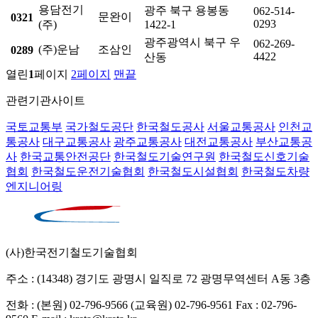
용담전기
광주 북구 용봉동
062-514-
문완이
0321
0293
(주)
1422-1
광주광역시 북구 우
062-269-
(주)운남
조삼인
0289
4422
산동
열린
1
페이지
2
페이지
맨끝
관련기관사이트
국토교통부
국가철도공단
한국철도공사
서울교통공사
인천교
통공사
대구교통공사
광주교통공사
대전교통공사
부산교통공
사
한국교통안전공단
한국철도기술연구원
한국철도신호기술
협회
한국철도운전기술협회
한국철도시설협회
한국철도차량
엔지니어링
(사)한국전기철도기술협회
주소 : (14348) 경기도 광명시 일직로 72 광명무역센터 A동 3층
전화 : (본원) 02-796-9566
(교육원) 02-796-9561
Fax : 02-796-