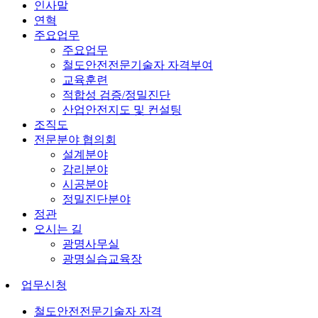
인사말
연혁
주요업무
주요업무
철도안전전문기술자 자격부여
교육훈련
적합성 검증/정밀진단
산업안전지도 및 컨설팅
조직도
전문분야 협의회
설계분야
감리분야
시공분야
정밀진단분야
정관
오시는 길
광명사무실
광명실습교육장
업무신청
철도안전전문기술자 자격