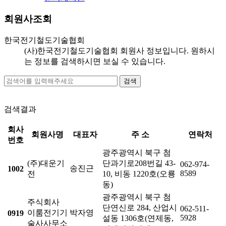
회원사조회
한국전기철도기술협회
(사)한국전기철도기술협회 회원사 정보입니다. 원하시
는 정보를 검색하시면 보실 수 있습니다.
검색결과
회사
회원사명
대표자
주 소
연락처
번호
광주광역시 북구 첨
(주)대운기
단과기로208번길 43-
062-974-
송진근
1002
8589
전
10, 비동 1220호(오룡
동)
광주광역시 북구 첨
주식회사
단연신로 284, 산업시
062-511-
이룸전기기
박자영
0919
5928
설동 1306호(연제동,
술사사무소