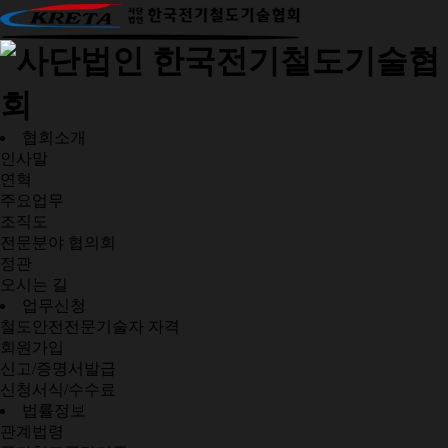
협회소개
인사말
연혁
주요업무
조직도
전문분야 협의회
정관
오시는 길
업무신청
철도안전전문기술자 자격
회원가입
신고/증명서발급
신청서식/수수료
법률정보
관계법령