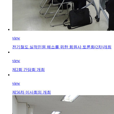
view
전기철도 실적민원 해소를 위한 회원사 토론회(2차)개최
view
제2회 간담회 개최
view
제56차 이사회의 개최