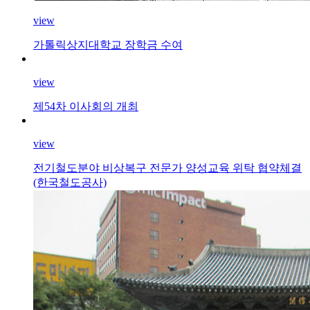
view
가톨릭상지대학교 장학금 수여
view
제54차 이사회의 개최
view
전기철도분야 비상복구 전문가 양성교육 위탁 협약체결
(한국철도공사)