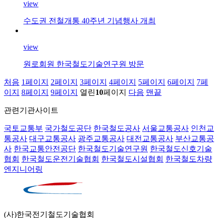
view
수도권 전철개통 40주년 기념행사 개최
view
원로회원 한국철도기술연구원 방문
처음
1
페이지
2
페이지
3
페이지
4
페이지
5
페이지
6
페이지
7
페
이지
8
페이지
9
페이지
열린
10
페이지
다음
맨끝
관련기관사이트
국토교통부
국가철도공단
한국철도공사
서울교통공사
인천교
통공사
대구교통공사
광주교통공사
대전교통공사
부산교통공
사
한국교통안전공단
한국철도기술연구원
한국철도신호기술
협회
한국철도운전기술협회
한국철도시설협회
한국철도차량
엔지니어링
(사)한국전기철도기술협회