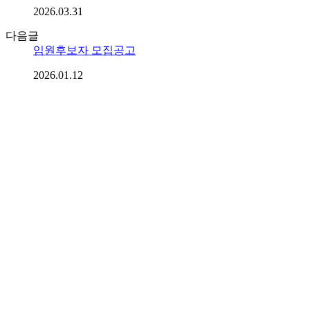
2026.03.31
다음글
임원후보자 모집공고
2026.01.12
목록
관련기관사이트
국토교통부
국가철도공단
한국철도공사
서울교통공사
인천교
한국철도운전기술협회
한국철도시설협회
한국철도차량엔지니
(사)한국전기철도기술협회
주소 : (14348) 경기도 광명시 일직로 72 광명무역센터 A동 3층
전화 : (본원) 02-796-9566
(교육원) 02-796-9561
Fax : 02-796-956
대표자 : 이명세
사업자등록번호 : 112-82-06545