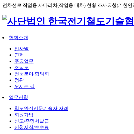
전차선로 작업용 사다리차(작업용 대차) 현황 조사요청(기한연장)(
협회소개
인사말
연혁
주요업무
조직도
전문분야 협의회
정관
오시는 길
업무신청
철도안전전문기술자 자격
회원가입
신고/증명서발급
신청서식/수수료